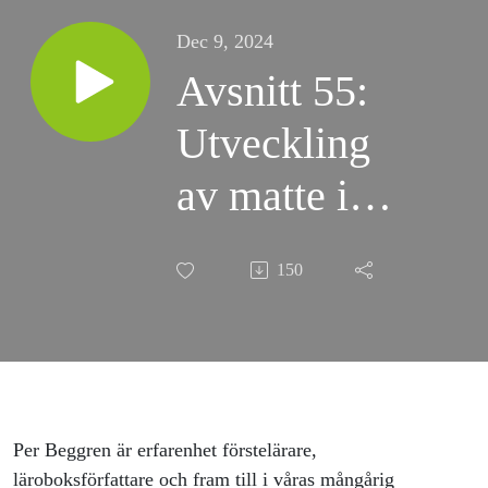
Dec 9, 2024
Avsnitt 55:
Utveckling
av matte i
grundskolan
150
- tips och
tankar med
Per
Berggren
Per
Beggren är erfarenhet förstelärare,
läroboksförfattare och fram till i våras mångårig